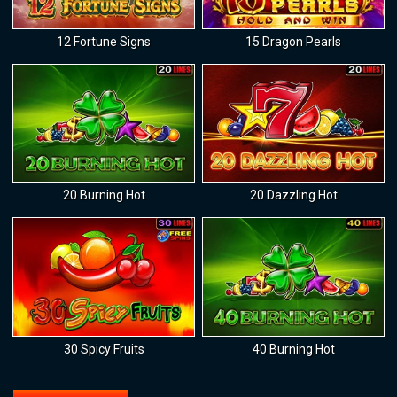
12 Fortune Signs
15 Dragon Pearls
20 Burning Hot
20 Dazzling Hot
30 Spicy Fruits
40 Burning Hot