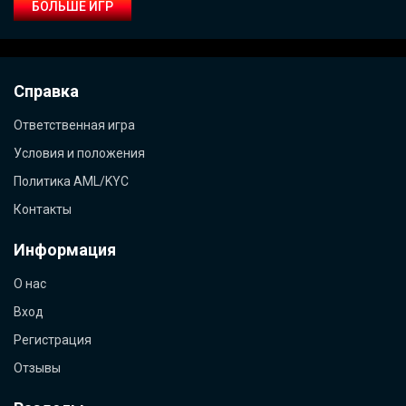
БОЛЬШЕ ИГР
Справка
Ответственная игра
Условия и положения
Политика AML/KYC
Контакты
Информация
О нас
Вход
Регистрация
Отзывы