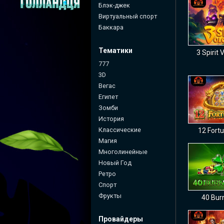
Блэк-джек
Виртуальный спорт
Баккара
Тематики
3 Spirit
777
3D
Вегас
Египет
Зомби
История
Классические
12 Fort
Магия
Многолинейные
Новый Год
Ретро
Спорт
Фрукты
40 Bur
Провайдеры