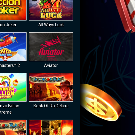
ion Joker
All Ways Luck
masters™ 2
Aviator
za Billion
Book Of Ra Deluxe
treme