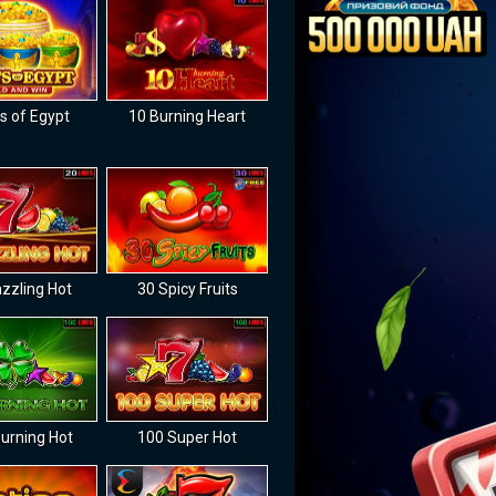
s of Egypt
10 Burning Heart
zzling Hot
30 Spicy Fruits
urning Hot
100 Super Hot