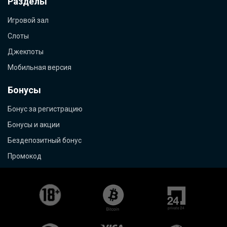
Разделы
Игровой зал
Слоты
Джекпоты
Мобильная версия
Бонусы
Бонус за регистрацию
Бонусы и акции
Бездепозитный бонус
Промокод