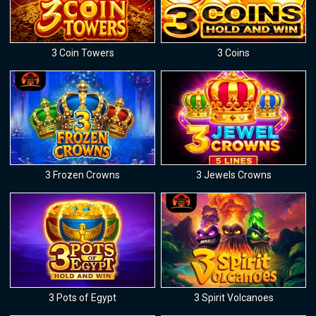
3 Coin Towers
3 Coins
3 Frozen Crowns
3 Jewels Crowns
3 Pots of Egypt
3 Spirit Volcanoes