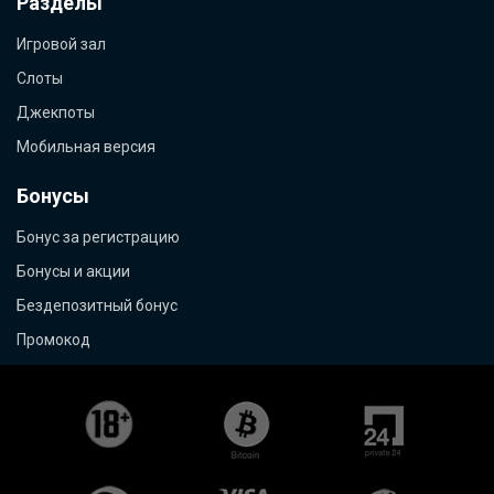
Разделы
Игровой зал
Слоты
Джекпоты
Мобильная версия
Бонусы
Бонус за регистрацию
Бонусы и акции
Бездепозитный бонус
Промокод