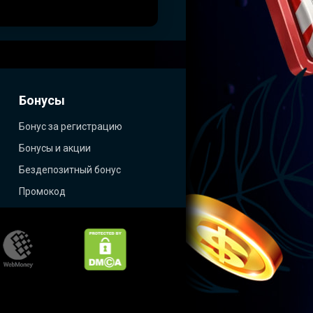
Бонусы
Бонус за регистрацию
Бонусы и акции
Бездепозитный бонус
Промокод