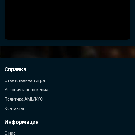
Справка
Ответственная игра
Условия и положения
Политика AML/KYC
Контакты
Информация
О нас