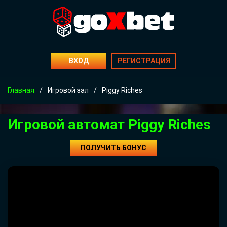
ВХОД
РЕГИСТРАЦИЯ
Главная
Игровой зал
Piggy Riches
Игровой автомат Piggy Riches
ПОЛУЧИТЬ БОНУС