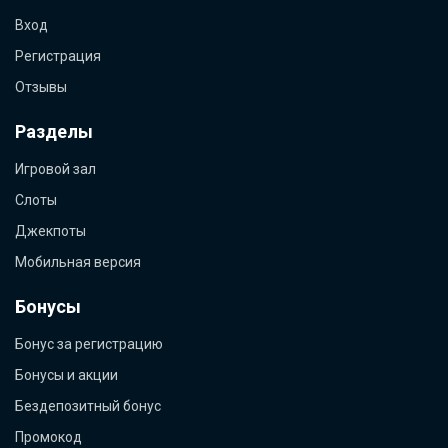
Вход
Регистрация
Отзывы
Разделы
Игровой зал
Слоты
Джекпоты
Мобильная версия
Бонусы
Бонус за регистрацию
Бонусы и акции
Бездепозитный бонус
Промокод