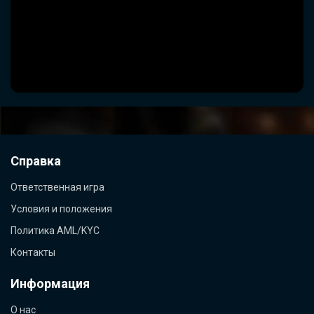
Справка
Ответственная игра
Условия и положения
Политика AML/KYC
Контакты
Информация
О нас