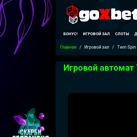
БОНУС!
ИГРОВОЙ ЗАЛ
СЛОТЫ
Главная
Игровой зал
Twin Spin
Игровой автомат 