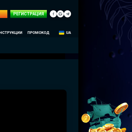
РЕГИСТРАЦИЯ
НСТРУКЦИИ
ПРОМОКОД
UA